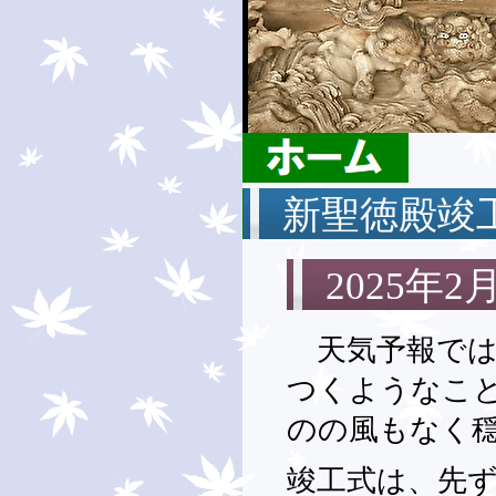
新聖徳殿竣
2025年2月
天気予報では
つくようなこと
のの風もなく
竣工式は、先ず