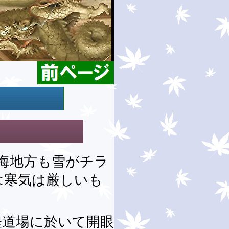
海地方も雪がチラ
は寒気は厳しいも
経道場に於いて開眼