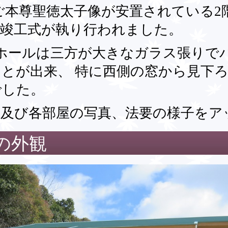
ご本尊聖徳太子像が安置されている2
・竣工式が執り行われました。
階ホールは三方が大きなガラス張りで
とが出来、 特に西側の窓から見下
でした。
観及び各部屋の写真、法要の様子をア
の外観