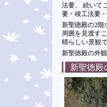
法要、 続いて
要・竣工法要
新聖徳殿の2
周囲を見渡すこ
晴らしい景観
新聖徳殿の外
新聖徳殿