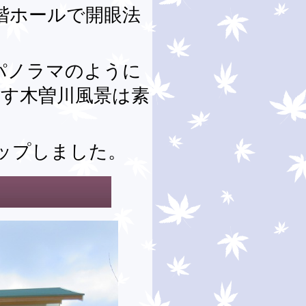
階ホールで開眼法
パノラマのように
ろす木曽川風景は素
ップしました。