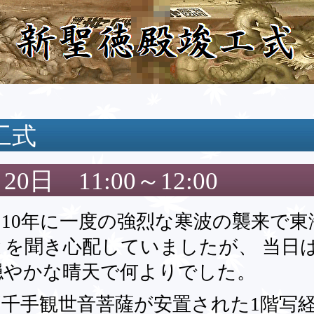
工式
20日 11:00～12:00
10年に一度の強烈な寒波の襲来で東
を聞き心配していましたが、 当日
穏やかな晴天で何よりでした。
千手観世音菩薩が安置された1階写