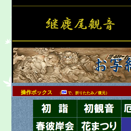
操作ボックス
（
で、折りたたみ／復元）