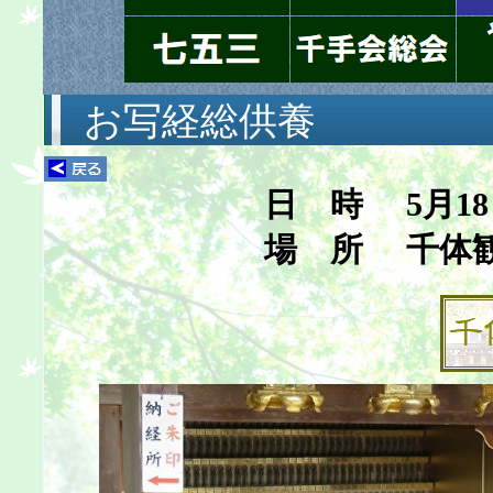
お写経総供養
日 時
5月18
場 所
千体