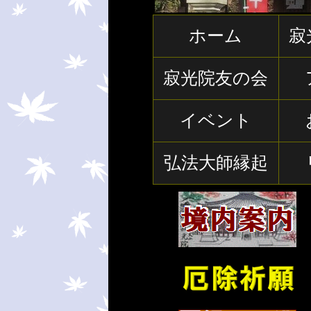
ホーム
寂
寂光院友の会
イベント
弘法大師縁起