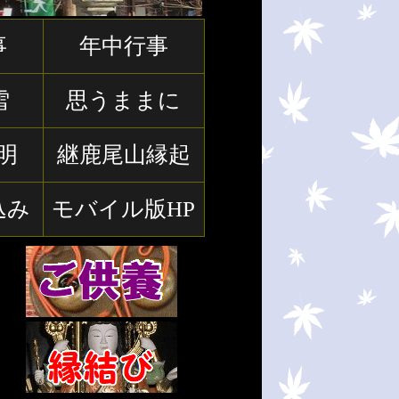
事
年中行事
雪
思うままに
明
継鹿尾山縁起
込み
モバイル版HP