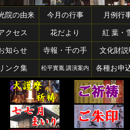
光院の由来
今月の行事
月例行
アクセス
花だより
紅 葉・
お知らせ
寺報・千の手
文化財説
リンク集
各種お申
松平實胤 講演案内